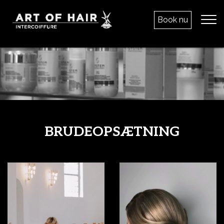
Gå
til
Book nu
hovedindhold
BRUDEOPSÆTNING