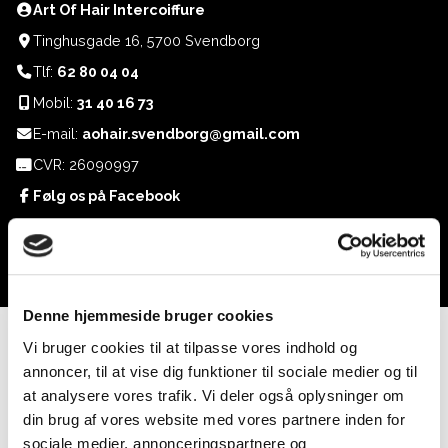
Art Of Hair Intercoiffure
Tinghusgade 16, 5700 Svendborg
Tlf:
62 80 04 04
Mobil:
31 40 16 73
E-mail:
aohair.svendborg@gmail.com
CVR: 26090997
Følg os på Facebook
Følg os på Instagram
Denne hjemmeside bruger cookies
Vi bruger cookies til at tilpasse vores indhold og
annoncer, til at vise dig funktioner til sociale medier og til
at analysere vores trafik. Vi deler også oplysninger om
din brug af vores website med vores partnere inden for
sociale medier, annonceringspartnere og