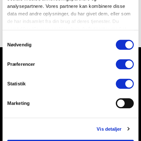
analysepartnere. Vores partnere kan kombinere disse
data med andre oplysninger, du har givet dem, eller som
de har indsamlet fra din brug af deres tjenester. Du
samtykker til vores cookies, hvis du fortsætter med at
anvende vores hjemmeside.
Samtykkevalg
Nødvendig
Præferencer
Statistik
KONTAKT
Marketing
Adresse:
Art Of Hair Intercoiffure
Tinghusgade 16, 5700 Svendborg
Telefon:
Vis detaljer
62 80 04 04
31 40 16 73