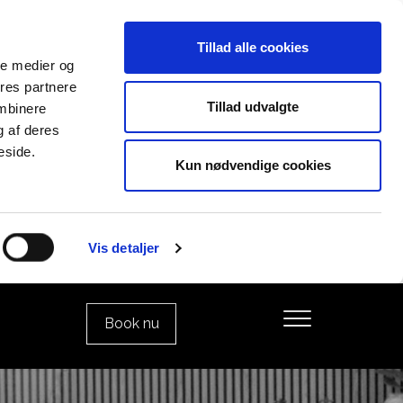
Tillad alle cookies
ale medier og
ores partnere
Tillad udvalgte
ombinere
g af deres
eside.
Kun nødvendige cookies
Vis detaljer
Book nu