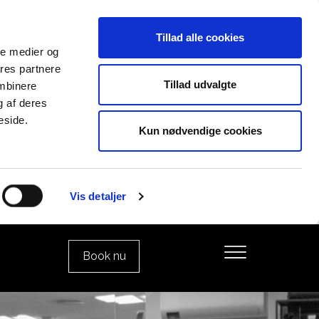
Tillad alle cookies
ale medier og
ores partnere
Tillad udvalgte
ombinere
g af deres
eside.
Kun nødvendige cookies
Vis detaljer
Book nu