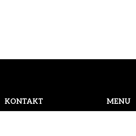
KONTAKT
MENU
Copyright © 2026 - Art Of Hair Intercoiffure
, CVR 26090997 |
Cookiepolitik
Adresse:
Hjem
Art Of Hair Intercoiffure
Intercoiffure
Tinghusgade 16, 5700 Svendborg
Personale
Telefon: