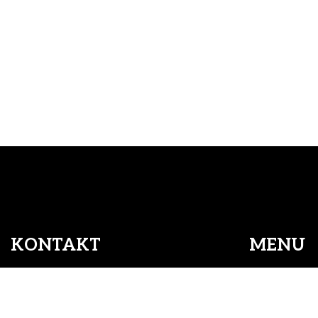
KONTAKT
MENU
Copyright © 2026 - Art Of Hair Intercoiffure
, CVR 26090997 |
Cookiepolitik
Adresse:
Hjem
Art Of Hair Intercoiffure
Intercoiffure
Tinghusgade 16, 5700 Svendborg
Personale