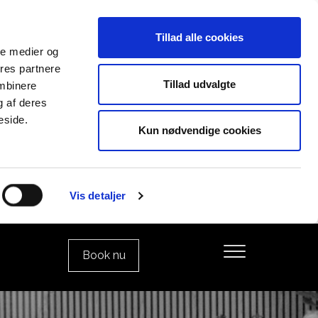
Tillad alle cookies
ale medier og
ores partnere
Tillad udvalgte
ombinere
g af deres
eside.
Kun nødvendige cookies
Vis detaljer
Book nu