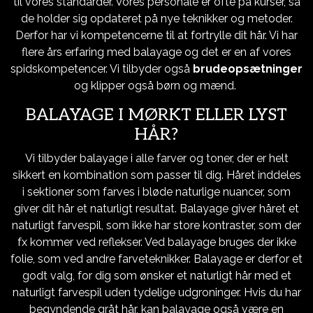
til vores standarder. Vores personale er ofte på kurser, så
de holder sig opdateret på nye teknikker og metoder.
Derfor har vi kompetencerne til at fortrylle dit hår. Vi har
flere års erfaring med balayage og det er en af vores
spidskompetencer. Vi tilbyder også
brudeopsætninger
og klipper også børn og mænd.
BALAYAGE I MØRKT ELLER LYST
HÅR?
Vi tilbyder balayage i alle farver og toner, der er helt
sikkert en kombination som passer til dig. Håret inddeles
i sektioner som farves i bløde naturlige nuancer, som
giver dit hår et naturligt resultat. Balayage giver håret et
naturligt farvespil, som ikke har store kontraster, som der
fx kommer ved reflekser. Ved balayage bruges der ikke
folie, som ved andre farveteknikker. Balayage er derfor et
godt valg, for dig som ønsker et naturligt hår med et
naturligt farvespil uden tydelige udgroninger. Hvis du har
begyndende gråt hår, kan balayage også være en